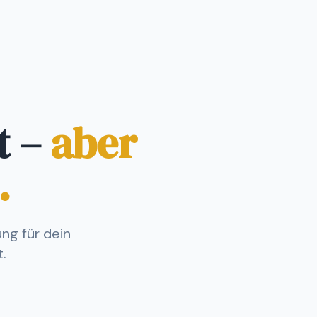
t –
aber
.
g für dein
.