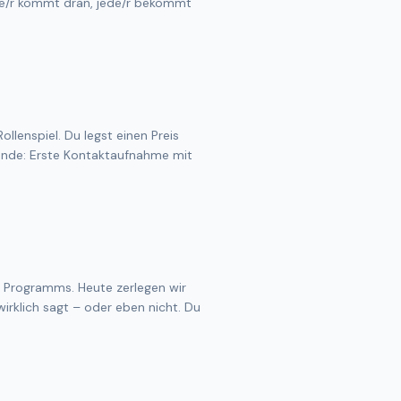
ede/r kommt dran, jede/r bekommt
ollenspiel. Du legst einen Preis
ende: Erste Kontaktaufnahme mit
 Programms. Heute zerlegen wir
irklich sagt – oder eben nicht. Du