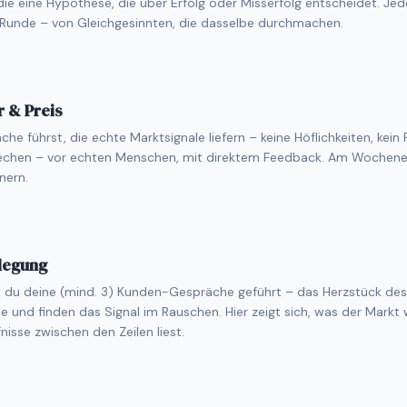
ie eine Hypothese, die über Erfolg oder Misserfolg entscheidet. J
 Runde – von Gleichgesinnten, die dasselbe durchmachen.
 & Preis
che führst, die echte Marktsignale liefern – keine Höflichkeiten, kein R
prechen – vor echten Menschen, mit direktem Feedback. Am Wochen
nern.
legung
 du deine (mind. 3) Kunden-Gespräche geführt – das Herzstück des
 und finden das Signal im Rauschen. Hier zeigt sich, was der Markt w
isse zwischen den Zeilen liest.