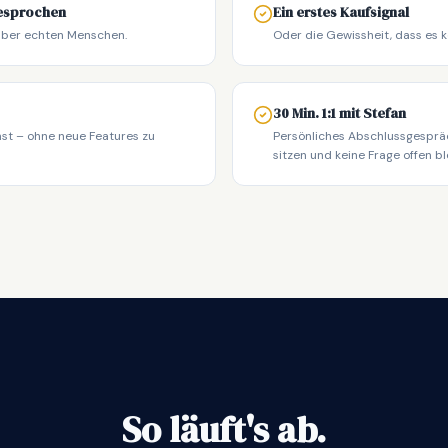
gesprochen
Ein erstes Kaufsignal
über echten Menschen.
Oder die Gewissheit, dass es ke
30 Min. 1:1 mit Stefan
nst – ohne neue Features zu
Persönliches Abschlussgesprä
sitzen und keine Frage offen bl
So läuft's ab.