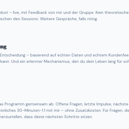
bot – live, mit Feedback von mir und der Gruppe. Kein theoretisch
ischen den Sessions: Weitere Gespräche, falls nötig.
ung
Entscheidung – basierend auf echten Daten und echtem Kundenfeed
 kann. Und ein erlernter Mechanismus, den du dein Leben lang für sch
as Programm gemeinsam ab. Offene Fragen, letzte Impulse, nächste 
sönliches 30-Minuten-1:1 mit mir – ohne Zusatzkosten. Für Fragen, die
erzustellen, dass deine nächsten Schritte sitzen.