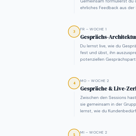
Gemeinsam formulierst du d
ehrliches Feedback aus der
FR – WOCHE 1
3
Gesprächs-Architektur
Du lernst live, wie du Gesprä
fest und übst, ihn auszus
potenziellen Gesprächspart
MO – WOCHE 2
4
Gespräche & Live-Zer
Zwischen den Sessions hast
sie gemeinsam in der Gruppe
lernst, wie du Kundenbedürfn
MI – WOCHE 2
5