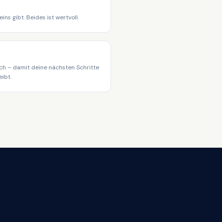
ins gibt. Beides ist wertvoll.
ch – damit deine nächsten Schritte
eibt.