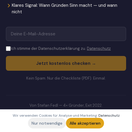
Klares Signal: Wann Gründen Sinn macht — und wann
nicht
Ich stimme der Datenschutzerklärung zu.
Datenschutz
Jetzt kostenlos checken →
Kein Spam. Nur die Checkliste (PDF). Einmal.
Von Stefan Fedl — 4× Gründer, Exit 2022.
Impressum
·
Datenschutz
·
Kontakt
Wir verwenden Cookies für Analyse und Marketing.
Datenschutz
Nur notwendige
Alle akzeptieren